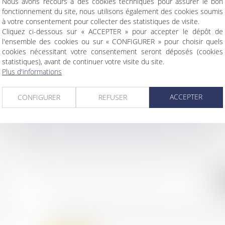
Nous avons recours à des cookies techniques pour assurer le bon
fonctionnement du site, nous utilisons également des cookies soumis
à votre consentement pour collecter des statistiques de visite.
Cliquez ci-dessous sur « ACCEPTER » pour accepter le dépôt de
l'ensemble des cookies ou sur « CONFIGURER » pour choisir quels
cookies nécessitant votre consentement seront déposés (cookies
statistiques), avant de continuer votre visite du site.
Plus d'informations
ACCEPTER
CONFIGURER
REFUSER
on
nnées
J'accepte que les informations saisies soient traitées informatique
l'hébergeur du présent site dans le cadre de ma demande et de la rel