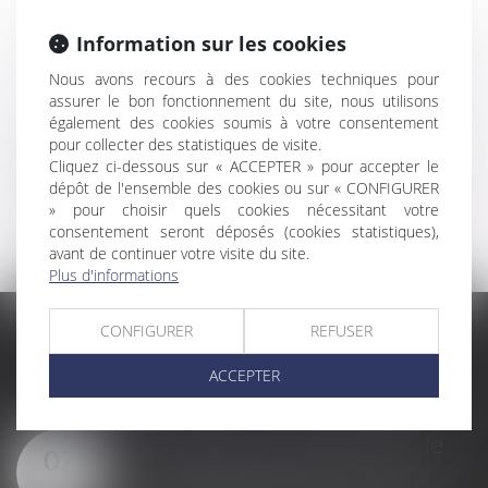
Carole Pascarel, médiateur de la consommation
Information sur les cookies
de la profession d’avocat
Nous avons recours à des cookies techniques pour
Adresse postale : CNB, 180 boulevard
assurer le bon fonctionnement du site, nous utilisons
Haussmann – 75008 Paris
également des cookies soumis à votre consentement
pour collecter des statistiques de visite.
Adresse email :
mediateur-conso@mediateur-
Cliquez ci-dessous sur « ACCEPTER » pour accepter le
consommation-avocat.fr
dépôt de l'ensemble des cookies ou sur « CONFIGURER
» pour choisir quels cookies nécessitant votre
Site Internet :
https://mediateur-consommation-
consentement seront déposés (cookies statistiques),
avocat.fr
avant de continuer votre visite du site.
Plus d'informations
CONFIGURER
REFUSER
LES DERNIÈRES ACTUS
ACCEPTER
ce construction : le
Loi intégr
07
ement du montant
violences 