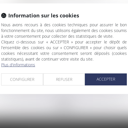
autres assureurs
Lire la suite
Information sur les cookies
Nous avons recours à des cookies techniques pour assurer le bon
fonctionnement du site, nous utilisons également des cookies soumis
à votre consentement pour collecter des statistiques de visite.
Droit commercial
/
Baux commerciaux
Cliquez ci-dessous sur « ACCEPTER » pour accepter le dépôt de
l'ensemble des cookies ou sur « CONFIGURER » pour choisir quels
Pas de droit de préemption en cas de
cookies nécessitant votre consentement seront déposés (cookies
cession globale de l’immeuble !
statistiques), avant de continuer votre visite du site.
Plus d'informations
Lire la suite
ACCEPTER
CONFIGURER
REFUSER
<<
<
...
9
10
11
12
13
14
15
...
>
>>