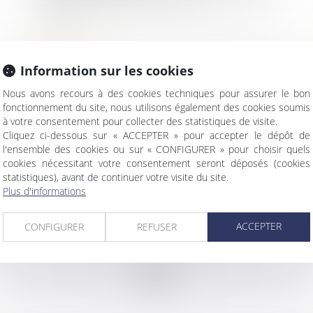
assouplissement des règles de location en
France ?
Lire la suite
Information sur les cookies
Nous avons recours à des cookies techniques pour assurer le bon
fonctionnement du site, nous utilisons également des cookies soumis
Droit commercial
/
Baux commerciaux
à votre consentement pour collecter des statistiques de visite.
Cliquez ci-dessous sur « ACCEPTER » pour accepter le dépôt de
Bail 3 6 9 : durée, loyer, sortie, ce que vous
l'ensemble des cookies ou sur « CONFIGURER » pour choisir quels
signez
cookies nécessitant votre consentement seront déposés (cookies
statistiques), avant de continuer votre visite du site.
Plus d'informations
Lire la suite
ACCEPTER
CONFIGURER
REFUSER
<<
<
...
3
4
5
6
7
8
9
...
>
>>