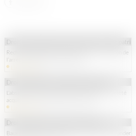
Droit de la famille, des personnes et de leur patri
Recherche de paternité internationale : cassation de
l’arrêt appliquant la loi de Floride
Lire la suite
Droit immobilier
/
Droit de la propriété
L’absence de valeur probante d’un acte de notoriété
acquisitive ne peut entraîner sa nullité
Lire la suite
Droit commercial
/
Baux commerciaux
Baux commerciaux : vous pouvez désormais demander