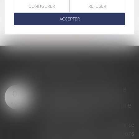
CONFIGURER
REFUSER
<<
<
...
3
4
5
6
7
8
9
...
>
>>
ACCEPTER
RDV avec Lynda PEIRENBOOM
RDV avec Stéphanie DEBERT
LES DERNIÈRES ACTUS
n : le
Loi intégrale contre les
07
tant
violences sexistes et sex
exclure
AOÛT
: le CESE pose les condit
de réussite de la future l
ssurance
Saisi par la Présiden
opérations
l'Assemblée nationale, le C