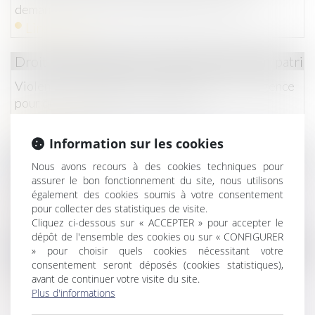
demande n’a été faite dans le délai d’un mois
Lire la suite
Droit de la famille, des personnes et de leur patri
Violences conjugales : une aide financière d’urgence
pour quitter le domicile en sécurité
Lire la suite
Information sur les cookies
Droit immobilier
Nous avons recours à des cookies techniques pour
Passoires thermiques : vers un assouplissement des
assurer le bon fonctionnement du site, nous utilisons
également des cookies soumis à votre consentement
règles de location en France ?
pour collecter des statistiques de visite.
Lire la suite
Cliquez ci-dessous sur « ACCEPTER » pour accepter le
dépôt de l'ensemble des cookies ou sur « CONFIGURER
Droit de la famille, des personnes et de leur patri
» pour choisir quels cookies nécessitant votre
consentement seront déposés (cookies statistiques),
Succession : qu'est-ce que l'indivision ?
avant de continuer votre visite du site.
Lire la suite
Plus d'informations