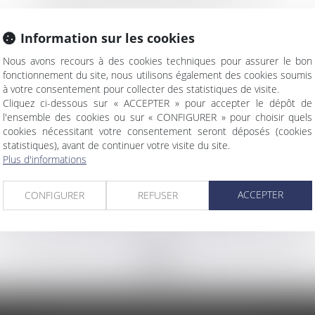
leur agresseur : adoption à l'AN
Lire la suite
Information sur les cookies
Nous avons recours à des cookies techniques pour assurer le bon
fonctionnement du site, nous utilisons également des cookies soumis
à votre consentement pour collecter des statistiques de visite.
Droit immobilier
/
Violences familiales
Cliquez ci-dessous sur « ACCEPTER » pour accepter le dépôt de
l'ensemble des cookies ou sur « CONFIGURER » pour choisir quels
Passoires thermiques : vers un
cookies nécessitant votre consentement seront déposés (cookies
assouplissement des règles de location en
statistiques), avant de continuer votre visite du site.
France ?
Plus d'informations
Lire la suite
ACCEPTER
CONFIGURER
REFUSER
<<
<
...
3
4
5
6
7
8
9
...
>
>>