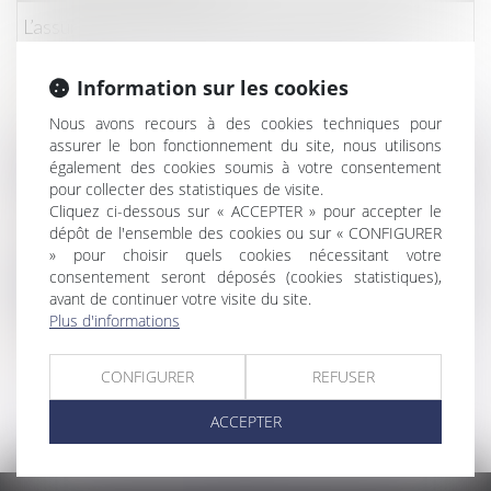
L’assureur DO doit sa garantie pour des odeurs
nauséabondes présentant un danger pour les
personnes
Information sur les cookies
Lire la suite
Nous avons recours à des cookies techniques pour
assurer le bon fonctionnement du site, nous utilisons
Droit des assurances
également des cookies soumis à votre consentement
pour collecter des statistiques de visite.
Rapport annuel de l'AMF : l'assurance est au beau fixe
Cliquez ci-dessous sur « ACCEPTER » pour accepter le
Lire la suite
dépôt de l'ensemble des cookies ou sur « CONFIGURER
» pour choisir quels cookies nécessitant votre
consentement seront déposés (cookies statistiques),
Droit des assurances
avant de continuer votre visite du site.
La prescription de la garantie dommages-ouvrage
Plus d'informations
Lire la suite
CONFIGURER
REFUSER
<<
<
...
12
13
14
15
16
17
18
...
>
>>
ACCEPTER