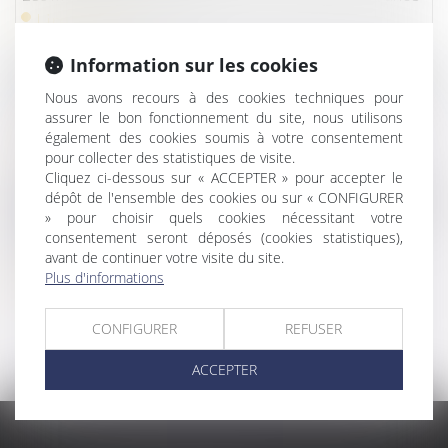
Lire la suite
Information sur les cookies
Droit des assurances
Nous avons recours à des cookies techniques pour
L’assurance des motos, scooters et autres deux-roues
assurer le bon fonctionnement du site, nous utilisons
à moteur
également des cookies soumis à votre consentement
Lire la suite
pour collecter des statistiques de visite.
Cliquez ci-dessous sur « ACCEPTER » pour accepter le
dépôt de l'ensemble des cookies ou sur « CONFIGURER
Droit des assurances
» pour choisir quels cookies nécessitant votre
Assurance-vie : note d’information incomplète et
consentement seront déposés (cookies statistiques),
avant de continuer votre visite du site.
prorogation du délai de renonciation
Plus d'informations
Lire la suite
CONFIGURER
REFUSER
<<
<
...
18
19
20
21
22
23
24
>
>>
ACCEPTER