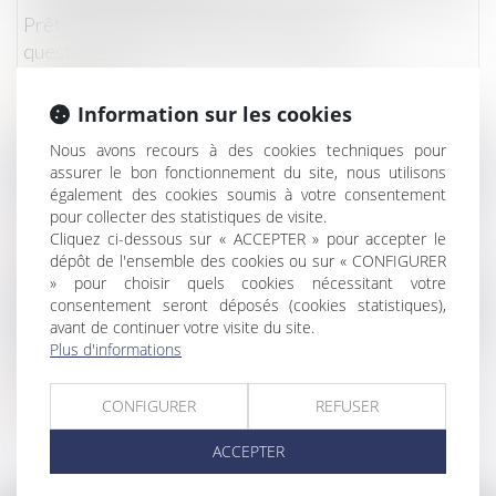
Prêts immobiliers : le Sénat supprime le
questionnaire médical pour de nombreux
emprunteurs
Lire la suite
Information sur les cookies
Nous avons recours à des cookies techniques pour
Droit des assurances
assurer le bon fonctionnement du site, nous utilisons
également des cookies soumis à votre consentement
Délais de prescription de l’action de la victime contre
pour collecter des statistiques de visite.
l’assureur de responsabilité
Cliquez ci-dessous sur « ACCEPTER » pour accepter le
Lire la suite
dépôt de l'ensemble des cookies ou sur « CONFIGURER
» pour choisir quels cookies nécessitant votre
Droit des assurances
consentement seront déposés (cookies statistiques),
avant de continuer votre visite du site.
La décision du juge des tutelles n'est pas notifiée au
Plus d'informations
bénéficiaire non acceptant de l'assurance-vie
Lire la suite
CONFIGURER
REFUSER
ACCEPTER
<<
<
...
14
15
16
17
18
19
20
...
>
>>