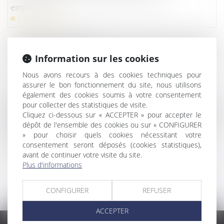
emprunteurs
Lire la suite
Droit des assurances
Information sur les cookies
Délais de prescription de l’action de la victime contre
l’assureur de responsabilité
Nous avons recours à des cookies techniques pour
assurer le bon fonctionnement du site, nous utilisons
Lire la suite
également des cookies soumis à votre consentement
pour collecter des statistiques de visite.
Droit des assurances
Cliquez ci-dessous sur « ACCEPTER » pour accepter le
dépôt de l'ensemble des cookies ou sur « CONFIGURER
La décision du juge des tutelles n'est pas notifiée au
» pour choisir quels cookies nécessitant votre
bénéficiaire non acceptant de l'assurance-vie
consentement seront déposés (cookies statistiques),
Lire la suite
avant de continuer votre visite du site.
Plus d'informations
<<
<
...
14
15
16
17
18
19
20
...
>
>>
CONFIGURER
REFUSER
ACCEPTER