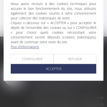
elit. Aliquam elementum maximus aliquet. Sed sed
Nous avons recours à des cookies techniques pour
assurer le bon fonctionnement du site, nous utilisons
Lire la suite
également des cookies soumis à votre consentement
pour collecter des statistiques de visite.
Cliquez ci-dessous sur « ACCEPTER » pour accepter le
<<
<
1
2
3
>
>>
dépôt de l'ensemble des cookies ou sur « CONFIGURER
» pour choisir quels cookies nécessitant votre
consentement seront déposés (cookies statistiques),
avant de continuer votre visite du site.
Plus d'informations
LES DERNIÈRES ACTUS
CONFIGURER
REFUSER
ssurance construction : le
Loi 
ACCEPTER
07
épassement du montant
viol
aximal garanti peut exclure
AOÛT
: le
oute couverture
de r
orsqu'un contrat d'assurance
Sai
imite sa garantie aux opérations
l'Ass