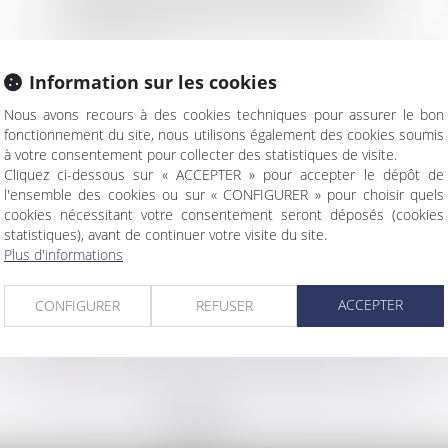
Participation aux acquêts : calcul de la plus-
value d’un bien
Information sur les cookies
Lire la suite
Nous avons recours à des cookies techniques pour assurer le bon
fonctionnement du site, nous utilisons également des cookies soumis
à votre consentement pour collecter des statistiques de visite.
Cliquez ci-dessous sur « ACCEPTER » pour accepter le dépôt de
/
Divorce et séparation
Droit de la famille, des personnes et de leur patrimoine
l'ensemble des cookies ou sur « CONFIGURER » pour choisir quels
cookies nécessitant votre consentement seront déposés (cookies
Dommages et intérêts en cas de divorce :
statistiques), avant de continuer votre visite du site.
attention au fondement de la demande !
Plus d'informations
ACCEPTER
CONFIGURER
REFUSER
Lire la suite
<<
<
1
2
3
4
5
6
7
...
>
>>