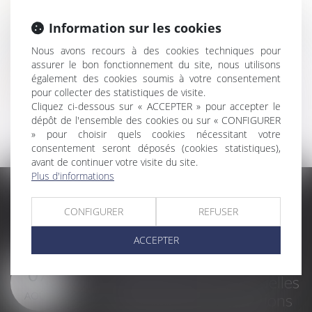
Droit immobilier
/
Copropriété
Information sur les cookies
Nous avons recours à des cookies techniques pour
Si le désordre provient d’une partie privative, le
assurer le bon fonctionnement du site, nous utilisons
syndicat de copropriété n’est pas responsable
également des cookies soumis à votre consentement
Lire la suite
pour collecter des statistiques de visite.
Cliquez ci-dessous sur « ACCEPTER » pour accepter le
dépôt de l'ensemble des cookies ou sur « CONFIGURER
<<
<
1
2
3
4
5
6
7
>
>>
» pour choisir quels cookies nécessitant votre
consentement seront déposés (cookies statistiques),
avant de continuer votre visite du site.
Plus d'informations
CONFIGURER
REFUSER
LES DERNIÈRES ACTUS
ACCEPTER
égrale contre les
Succession
06
es sexistes et sexuelles
de donati
SE pose les conditions
AOÛT
constituer