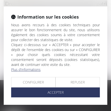
Droit de la famille, des personnes et de leur patri
Quelles sont les démarches à faire après un décès ?
Information sur les cookies
Lire la suite
Nous avons recours à des cookies techniques pour
assurer le bon fonctionnement du site, nous utilisons
Droit des assurances
également des cookies soumis à votre consentement
L’assureur ne supporte pas les frais exposés par le
pour collecter des statistiques de visite.
Cliquez ci-dessous sur « ACCEPTER » pour accepter le
maître de l’ouvrage dans une instance passée
dépôt de l'ensemble des cookies ou sur « CONFIGURER
Lire la suite
» pour choisir quels cookies nécessitant votre
consentement seront déposés (cookies statistiques),
avant de continuer votre visite du site.
<<
<
...
83
84
85
86
87
88
89
...
>
>>
Plus d'informations
CONFIGURER
REFUSER
ACCEPTER
LES DERNIÈRES ACTUS