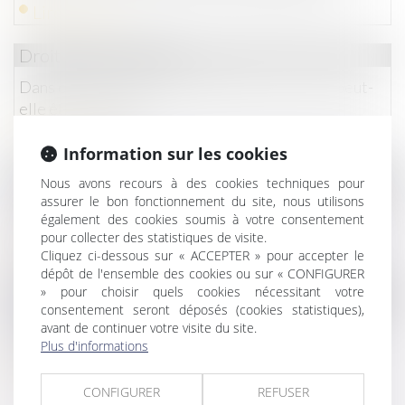
Lire la suite
Droit des assurances
Dans quels cas la responsabilité de l’assureur peut-
elle être retenue ?
Lire la suite
Information sur les cookies
Droit de la famille, des personnes et de leur patri
Nous avons recours à des cookies techniques pour
assurer le bon fonctionnement du site, nous utilisons
Un partenaire de Pacs peut-il abandonner le domicile
également des cookies soumis à votre consentement
« conjugal » ?
pour collecter des statistiques de visite.
Lire la suite
Cliquez ci-dessous sur « ACCEPTER » pour accepter le
dépôt de l'ensemble des cookies ou sur « CONFIGURER
» pour choisir quels cookies nécessitant votre
Droit de la famille, des personnes et de leur patri
consentement seront déposés (cookies statistiques),
Mieux protéger les enfants victimes de violences
avant de continuer votre visite du site.
Plus d'informations
intrafamiliales
Lire la suite
CONFIGURER
REFUSER