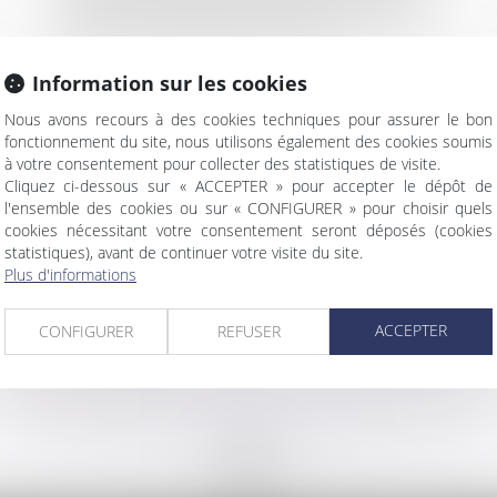
Violences conjugales : 244.000 victimes en
2022, en hausse de 15% sur un an
Information sur les cookies
Lire la suite
Nous avons recours à des cookies techniques pour assurer le bon
fonctionnement du site, nous utilisons également des cookies soumis
à votre consentement pour collecter des statistiques de visite.
Cliquez ci-dessous sur « ACCEPTER » pour accepter le dépôt de
l'ensemble des cookies ou sur « CONFIGURER » pour choisir quels
Droit de la famille, des personnes et de leur patrimoine
cookies nécessitant votre consentement seront déposés (cookies
Les stock-options attribuées à un époux
statistiques), avant de continuer votre visite du site.
marié sous la communauté légale sont des
Plus d'informations
biens propres
ACCEPTER
CONFIGURER
REFUSER
Lire la suite
<<
<
...
53
54
55
56
57
58
59
...
>
>>