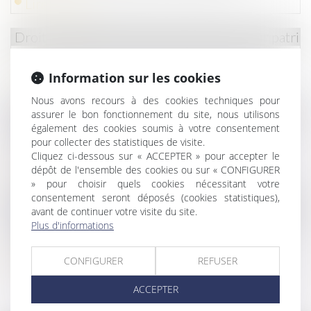
Lire la suite
Droit de la famille, des personnes et de leur patri
Peut-on agir en recel successoral après cinq ans ?
Information sur les cookies
Lire la suite
Nous avons recours à des cookies techniques pour
Droit immobilier
/
Copropriété
assurer le bon fonctionnement du site, nous utilisons
également des cookies soumis à votre consentement
Annulation du mandat du syndic : restitution des
pour collecter des statistiques de visite.
honoraires perçus !
Cliquez ci-dessous sur « ACCEPTER » pour accepter le
dépôt de l'ensemble des cookies ou sur « CONFIGURER
Lire la suite
» pour choisir quels cookies nécessitant votre
consentement seront déposés (cookies statistiques),
Droit commercial
/
Baux commerciaux
avant de continuer votre visite du site.
Plus d'informations
Manquements aux obligations d’un bail commercial et
suspension d’une clause résolutoire
CONFIGURER
REFUSER
Lire la suite
ACCEPTER
<<
<
...
20
21
22
23
24
25
26
...
>
>>