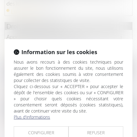
des loyers commerciaux
Lire la suite
Droit des assurances
Appréciation de la portée de la réticence ou de la
fausse déclaration intentionnelle
Information sur les cookies
Lire la suite
Nous avons recours à des cookies techniques pour
Droit de la famille, des personnes et de leur patri
assurer le bon fonctionnement du site, nous utilisons
également des cookies soumis à votre consentement
Nouveau bilan ministériel sur les ordonnances de
pour collecter des statistiques de visite.
protection contre les violences conjugales
Cliquez ci-dessous sur « ACCEPTER » pour accepter le
Lire la suite
dépôt de l'ensemble des cookies ou sur « CONFIGURER
» pour choisir quels cookies nécessitant votre
consentement seront déposés (cookies statistiques),
Droit de la famille, des personnes et de leur patri
avant de continuer votre visite du site.
Plus d'informations
La demande en délivrance d’un legs
Lire la suite
CONFIGURER
REFUSER