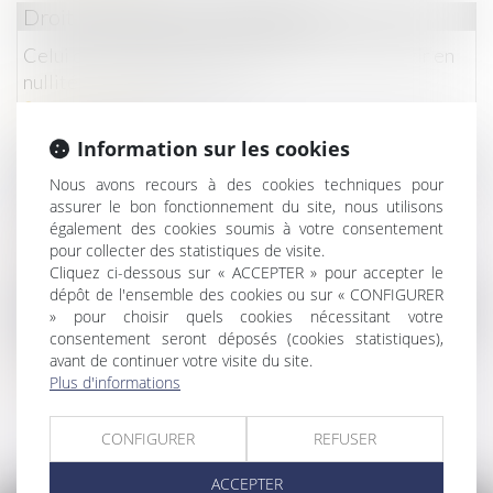
Droit immobilier
/
Copropriété
Celui qui a la qualité de copropriétaire peut agir en
nullité du mandat de syndic
Lire la suite
Information sur les cookies
Droit des assurances
Nous avons recours à des cookies techniques pour
Assurance emprunteur : des évolutions favorables
assurer le bon fonctionnement du site, nous utilisons
aux consommateurs
également des cookies soumis à votre consentement
pour collecter des statistiques de visite.
Lire la suite
Cliquez ci-dessous sur « ACCEPTER » pour accepter le
dépôt de l'ensemble des cookies ou sur « CONFIGURER
Droit de la famille, des personnes et de leur patri
» pour choisir quels cookies nécessitant votre
consentement seront déposés (cookies statistiques),
Loi du 21 février 2022 visant à réformer l'adoption
avant de continuer votre visite du site.
Lire la suite
Plus d'informations
CONFIGURER
REFUSER
<<
<
...
102
103
104
105
106
107
108
...
>
>>
ACCEPTER