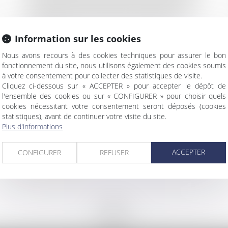
Réajustement du loyer pour sous-location
irrégulière : le contrat doit s’apparenter à
une sous-location au sens du Code de
Information sur les cookies
commerce
Lire la suite
Nous avons recours à des cookies techniques pour assurer le bon
fonctionnement du site, nous utilisons également des cookies soumis
à votre consentement pour collecter des statistiques de visite.
Cliquez ci-dessous sur « ACCEPTER » pour accepter le dépôt de
l'ensemble des cookies ou sur « CONFIGURER » pour choisir quels
Droit immobilier
cookies nécessitant votre consentement seront déposés (cookies
Diagnostic de performance énergétique -
statistiques), avant de continuer votre visite du site.
Passoires thermiques : le DPE évolue au
Plus d'informations
1er juillet pour les petites surfaces
ACCEPTER
CONFIGURER
REFUSER
Lire la suite
<<
<
...
37
38
39
40
41
42
43
...
>
>>