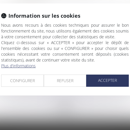
Lire la suite
Information sur les cookies
Nous avons recours à des cookies techniques pour assurer le bon
fonctionnement du site, nous utilisons également des cookies soumis
à votre consentement pour collecter des statistiques de visite.
/
Patrimoine et succession
Droit de la famille, des personnes et de leur patrimoine
Cliquez ci-dessous sur « ACCEPTER » pour accepter le dépôt de
l'ensemble des cookies ou sur « CONFIGURER » pour choisir quels
Adoptions hors mariage, accord des parents
cookies nécessitant votre consentement seront déposés (cookies
biologiques : une proposition de loi sur
statistiques), avant de continuer votre visite du site.
l’adoption débattue à l’Assemblée nationale
Plus d'informations
Lire la suite
ACCEPTER
CONFIGURER
REFUSER
<<
<
...
140
141
142
143
144
145
146
...
>
>>