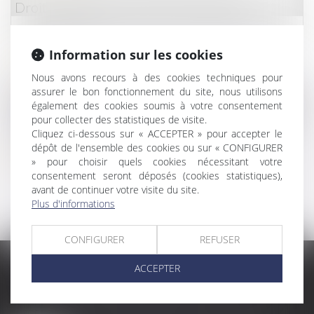
Droit immobilier
/
Droit de la propriété
Information des acquéreurs et des locataires de biens
sur les risques
Information sur les cookies
Lire la suite
Nous avons recours à des cookies techniques pour
assurer le bon fonctionnement du site, nous utilisons
Droit des sociétés
/
Transmission d’entreprise
également des cookies soumis à votre consentement
pour collecter des statistiques de visite.
Le Sénat propose un « chèque conseil » pour anticiper
Cliquez ci-dessous sur « ACCEPTER » pour accepter le
la transmission d'entreprise
dépôt de l'ensemble des cookies ou sur « CONFIGURER
Lire la suite
» pour choisir quels cookies nécessitant votre
consentement seront déposés (cookies statistiques),
avant de continuer votre visite du site.
Plus d'informations
<<
<
...
84
85
86
87
88
89
90
...
>
>>
CONFIGURER
REFUSER
ACCEPTER
LES DERNIÈRES ACTUS