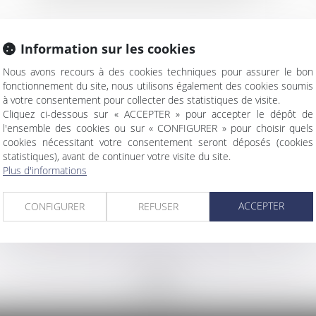
Information sur les cookies
Lire la suite
Nous avons recours à des cookies techniques pour assurer le bon
fonctionnement du site, nous utilisons également des cookies soumis
à votre consentement pour collecter des statistiques de visite.
Cliquez ci-dessous sur « ACCEPTER » pour accepter le dépôt de
Droit des assurances
l'ensemble des cookies ou sur « CONFIGURER » pour choisir quels
Risques cyber : l'ACPR demande la
cookies nécessitant votre consentement seront déposés (cookies
clarification des garanties
statistiques), avant de continuer votre visite du site.
Plus d'informations
Lire la suite
ACCEPTER
CONFIGURER
REFUSER
<<
<
...
84
85
86
87
88
89
90
...
>
>>