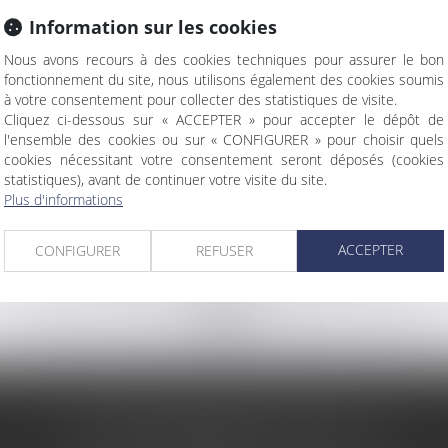
Information sur les cookies
Nous avons recours à des cookies techniques pour assurer le bon
fonctionnement du site, nous utilisons également des cookies soumis
Droit de la famille, des personnes et de leur patrimoine
à votre consentement pour collecter des statistiques de visite.
Mineurs non accompagnés (MNA) et
Cliquez ci-dessous sur « ACCEPTER » pour accepter le dépôt de
sécurité : que faire ?
l'ensemble des cookies ou sur « CONFIGURER » pour choisir quels
cookies nécessitant votre consentement seront déposés (cookies
statistiques), avant de continuer votre visite du site.
Plus d'informations
Lire la suite
ACCEPTER
CONFIGURER
REFUSER
<<
<
...
127
128
129
130
131
132
133
...
>
>>
LES DERNIÈRES ACTUS