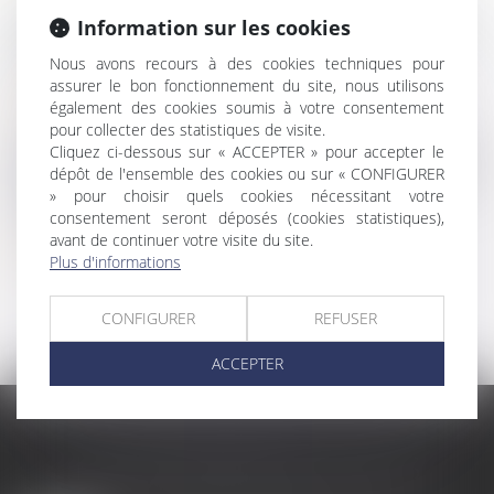
Droit immobilier
/
Copropriété
Information sur les cookies
Relance de l’immobilier : un nouveau projet de loi «
Nous avons recours à des cookies techniques pour
Logement » attendu pour l’été 2026
assurer le bon fonctionnement du site, nous utilisons
également des cookies soumis à votre consentement
Lire la suite
pour collecter des statistiques de visite.
Cliquez ci-dessous sur « ACCEPTER » pour accepter le
Droit des sociétés
/
Transmission d’entreprise
dépôt de l'ensemble des cookies ou sur « CONFIGURER
» pour choisir quels cookies nécessitant votre
Objectif reprise : faciliter la transmission des
consentement seront déposés (cookies statistiques),
entreprises
avant de continuer votre visite du site.
Lire la suite
Plus d'informations
CONFIGURER
REFUSER
<<
<
...
4
5
6
7
8
9
10
...
>
>>
ACCEPTER
LES DERNIÈRES ACTUS