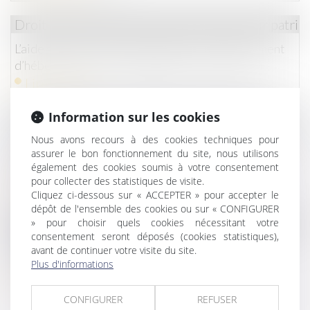
Droit de la famille, des personnes et de leur patri
L’aide sociale versée directement à l’établissement
d’hébergement est récupérable sur succession
Lire la suite
Droit immobilier
/
Droit de la construction
Information sur les cookies
Nous avons recours à des cookies techniques pour
Nouvelles conditions de certification des entreprises
assurer le bon fonctionnement du site, nous utilisons
réalisant des travaux de retrait ou d'encapsulage
également des cookies soumis à votre consentement
d'amiante
pour collecter des statistiques de visite.
Lire la suite
Cliquez ci-dessous sur « ACCEPTER » pour accepter le
dépôt de l'ensemble des cookies ou sur « CONFIGURER
» pour choisir quels cookies nécessitant votre
Droit immobilier
/
Droit de la propriété
consentement seront déposés (cookies statistiques),
Un phénomène extérieur au bien vendu peut
avant de continuer votre visite du site.
Plus d'informations
constituer un vice caché
Lire la suite
CONFIGURER
REFUSER