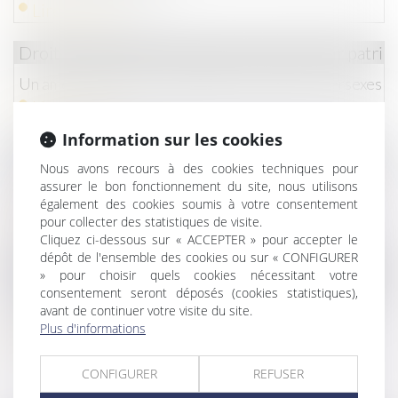
Lire la suite
Droit de la famille, des personnes et de leur patri
Un amendement pour protéger les enfants intersexes
Lire la suite
Information sur les cookies
Droit des assurances
Nous avons recours à des cookies techniques pour
Nécessité d’un écrit pour prouver toute modification
assurer le bon fonctionnement du site, nous utilisons
d’un contrat d’assurance
également des cookies soumis à votre consentement
pour collecter des statistiques de visite.
Lire la suite
Cliquez ci-dessous sur « ACCEPTER » pour accepter le
dépôt de l'ensemble des cookies ou sur « CONFIGURER
Droit immobilier
/
Droit de la construction
» pour choisir quels cookies nécessitant votre
consentement seront déposés (cookies statistiques),
Développement durable : les obligations des maîtres
avant de continuer votre visite du site.
d’ouvrage renforcées
Plus d'informations
Lire la suite
CONFIGURER
REFUSER