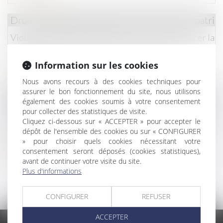
Droit de la famille, des personnes et de leur patri
Violence à l’égard des femmes en France : renforcer la
protection et mieux lutter contre les violences
sexuelles
Information sur les cookies
Lire la suite
Nous avons recours à des cookies techniques pour
assurer le bon fonctionnement du site, nous utilisons
Droit immobilier
/
Droit de la construction
également des cookies soumis à votre consentement
pour collecter des statistiques de visite.
Sous-traitance et garantie de paiement : la Cour de
Cliquez ci-dessous sur « ACCEPTER » pour accepter le
cassation confirme la responsabilité du dirigeant de
dépôt de l'ensemble des cookies ou sur « CONFIGURER
droit
» pour choisir quels cookies nécessitant votre
consentement seront déposés (cookies statistiques),
Lire la suite
avant de continuer votre visite du site.
Plus d'informations
<<
<
...
4
5
6
7
8
9
10
...
>
>>
CONFIGURER
REFUSER
ACCEPTER